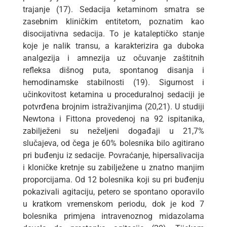
trajanje (17). Sedacija ketaminom smatra se
zasebnim kliničkim entitetom, poznatim kao
disocijativna sedacija. To je kataleptičko stanje
koje je nalik transu, a karakterizira ga duboka
analgezija i amnezija uz očuvanje zaštitnih
refleksa dišnog puta, spontanog disanja i
hemodinamske stabilnosti (19). Sigurnost i
učinkovitost ketamina u proceduralnoj sedaciji je
potvrđena brojnim istraživanjima (20,21). U studiji
Newtona i Fittona provedenoj na 92 ispitanika,
zabilježeni su neželjeni događaji u 21,7%
slučajeva, od čega je 60% bolesnika bilo agitirano
pri buđenju iz sedacije. Povraćanje, hipersalivacija
i kloničke kretnje su zabilježene u znatno manjim
proporcijama. Od 12 bolesnika koji su pri buđenju
pokazivali agitaciju, petero se spontano oporavilo
u kratkom vremenskom periodu, dok je kod 7
bolesnika primjena intravenoznog midazolama