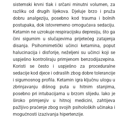
sistemski krvni tlak i srčani minutni volumen, za
razliku od drugih lijekova. Djeluje brzo i pruža
dobru analgeziju, posebno kod trauma i bolnih
postupaka, dok istovremeno omogućava sedaciju.
Ketamin ne uzrokuje respiracijsku depresiju, što ga
čini sigurnim u slučajevima prijetećeg zatajenja
disanja. Psihomimetički učinci ketamina, poput
halucinacija i disforije, neželjeni su učinci koji se
uspješno kontroliraju primjenom benzodijazepina.
Koristi se često i uspješno za proceduralne
sedacije kod djece i odraslih zbog dobre tolerancije
i sigurnosnog profila. Ketamin igra ključnu ulogu u
zbrinjavanju dišnog puta u hitnim stanjima,
posebno pri intubacijama u brzom slijedu. Iako je
široko primjenjiv u hitnoj medicini, zahtijeva
pažljivo praćenje zbog svojih psiholoških učinaka i
mogućnosti izazivanja hipertenzije.