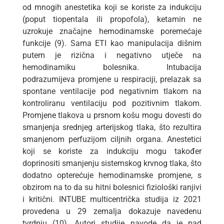
od mnogih anestetika koji se koriste za indukciju
(poput tiopentala ili propofola), ketamin ne
uzrokuje značajne hemodinamske poremećaje
funkcije (9). Sama ETI kao manipulacija dišnim
putem je rizična i negativno utječe na
hemodinamiku bolesnika. Intubacija
podrazumijeva promjene u respiraciji, prelazak sa
spontane ventilacije pod negativnim tlakom na
kontroliranu ventilaciju pod pozitivnim tlakom.
Promjene tlakova u prsnom košu mogu dovesti do
smanjenja srednjeg arterijskog tlaka, što rezultira
smanjenom perfuzijom ciljnih organa. Anestetici
koji se koriste za indukciju mogu također
doprinositi smanjenju sistemskog krvnog tlaka, što
dodatno opterećuje hemodinamske promjene, s
obzirom na to da su hitni bolesnici fiziološki ranjivi
i kritični. INTUBE multicentrička studija iz 2021
provedena u 29 zemalja dokazuje navedenu
tvrdnju (10). Autori studije navode da je pad