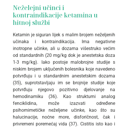
Neželejni učinci i
kontraindikacije ketamina u
hitnoj službi
Ketamin je siguran lijek s malim brojem neželjenih
učinaka i kontraindikacija. Ima negativne
inotropne učinke, ali u dozama višestruko većim
od standardnih (20 mg/kg dok je anestetska doza
1-3 mg/kg). Iako postoje malobrojne studije s
niskim brojem uključenih bolesnika koje navedeno
potvrđuju i u standardnim anestetskim dozama
(35), suprotstavljaju im se brojnije studije koje
potvrđuju njegovo pozitivno djelovanje na
hemodinamiku (36). Kao strukturni analog
fenciklidina, može izazvati određene
psihomimetičke neželjene učinke, kao što su
halucinacije, noćne more, disforičnost, čak i
privremeni poremećaj vida (37). Cistitis isto kao i