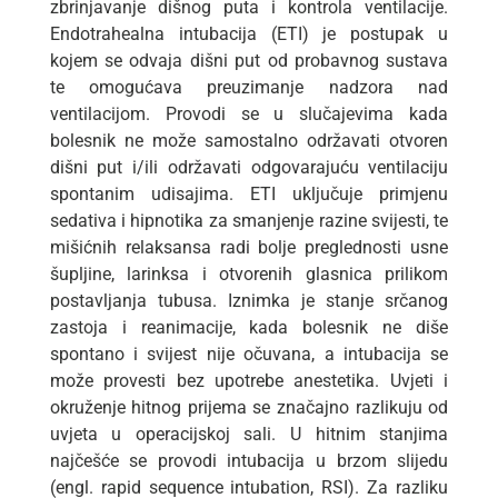
zbrinjavanje dišnog puta i kontrola ventilacije.
Endotrahealna intubacija (ETI) je postupak u
kojem se odvaja dišni put od probavnog sustava
te omogućava preuzimanje nadzora nad
ventilacijom. Provodi se u slučajevima kada
bolesnik ne može samostalno održavati otvoren
dišni put i/ili održavati odgovarajuću ventilaciju
spontanim udisajima. ETI uključuje primjenu
sedativa i hipnotika za smanjenje razine svijesti, te
mišićnih relaksansa radi bolje preglednosti usne
šupljine, larinksa i otvorenih glasnica prilikom
postavljanja tubusa. Iznimka je stanje srčanog
zastoja i reanimacije, kada bolesnik ne diše
spontano i svijest nije očuvana, a intubacija se
može provesti bez upotrebe anestetika. Uvjeti i
okruženje hitnog prijema se značajno razlikuju od
uvjeta u operacijskoj sali. U hitnim stanjima
najčešće se provodi intubacija u brzom slijedu
(engl. rapid sequence intubation, RSI). Za razliku