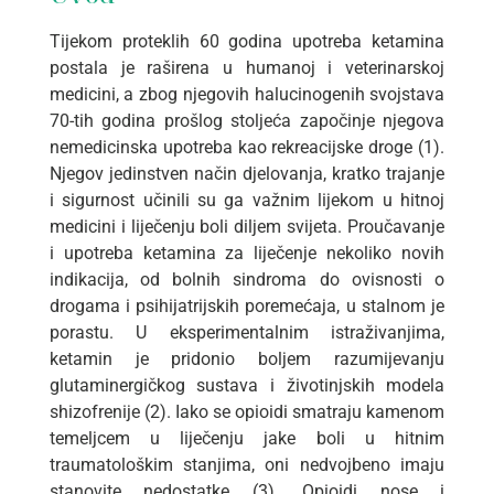
Tijekom proteklih 60 godina upotreba ketamina
postala je raširena u humanoj i veterinarskoj
medicini, a zbog njegovih halucinogenih svojstava
70-tih godina prošlog stoljeća započinje njegova
nemedicinska upotreba kao rekreacijske droge (1).
Njegov jedinstven način djelovanja, kratko trajanje
i sigurnost učinili su ga važnim lijekom u hitnoj
medicini i liječenju boli diljem svijeta. Proučavanje
i upotreba ketamina za liječenje nekoliko novih
indikacija, od bolnih sindroma do ovisnosti o
drogama i psihijatrijskih poremećaja, u stalnom je
porastu. U eksperimentalnim istraživanjima,
ketamin je pridonio boljem razumijevanju
glutaminergičkog sustava i životinjskih modela
shizofrenije (2). Iako se opioidi smatraju kamenom
temeljcem u liječenju jake boli u hitnim
traumatološkim stanjima, oni nedvojbeno imaju
stanovite nedostatke (3). Opioidi nose i