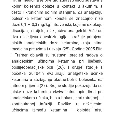
Hitna medicina je prvi dio zdravstvenog sustava s
kojim bolesnici dolaze u kontakt u akutnim, a
često i kroničnim bolnim stanjima. Za analgeziju
bolesnika ketaminom koriste se značajno niže
doze 0,1 – 0,3 mg/kg intravenski, koje ne uzrokuju
disocijaciju i djeluju isključivo analgetski. Više od
dva desetljeća anesteziologija istražuje primjenu
niskih analgetskih doza ketamina, koju hitna
medicina preuzima i usvaja (25). Godine 2005 Elia
i Tramer objavili su sustavni pregled radova o
analgetskim učincima ketamina pri liječenju
poslijeoperacijske boli (26). I druge studije s
početka 2010-tih evaluiraju analgetske učinke
ketamina u suzbijanju akutne boli u bolesnika na
hitnom prijemu (27). Brojne studije pokazuju da su
niske doze ketamina ekvivalentne opioidima po
analgetskom učinku, bilo u bolusu, kratkotrajnoj ili
kontinuiranoj infuziji. Razlike u neželjenim
učincima između ketamina i opioida nisu