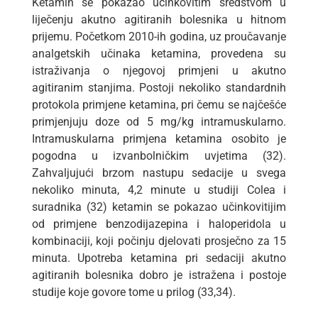
Ketamin se pokazao učinkovitim sredstvom u
liječenju akutno agitiranih bolesnika u hitnom
prijemu. Početkom 2010-ih godina, uz proučavanje
analgetskih učinaka ketamina, provedena su
istraživanja o njegovoj primjeni u akutno
agitiranim stanjima. Postoji nekoliko standardnih
protokola primjene ketamina, pri čemu se najčešće
primjenjuju doze od 5 mg/kg intramuskularno.
Intramuskularna primjena ketamina osobito je
pogodna u izvanbolničkim uvjetima (32).
Zahvaljujući brzom nastupu sedacije u svega
nekoliko minuta, 4,2 minute u studiji Colea i
suradnika (32) ketamin se pokazao učinkovitijim
od primjene benzodijazepina i haloperidola u
kombinaciji, koji počinju djelovati prosječno za 15
minuta. Upotreba ketamina pri sedaciji akutno
agitiranih bolesnika dobro je istražena i postoje
studije koje govore tome u prilog (33,34).