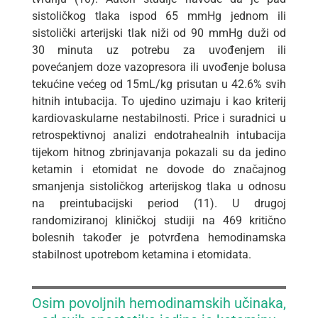
sistoličkog tlaka ispod 65 mmHg jednom ili
sistolički arterijski tlak niži od 90 mmHg duži od
30 minuta uz potrebu za uvođenjem ili
povećanjem doze vazopresora ili uvođenje bolusa
tekućine većeg od 15mL/kg prisutan u 42.6% svih
hitnih intubacija. To ujedino uzimaju i kao kriterij
kardiovaskularne nestabilnosti. Price i suradnici u
retrospektivnoj analizi endotrahealnih intubacija
tijekom hitnog zbrinjavanja pokazali su da jedino
ketamin i etomidat ne dovode do značajnog
smanjenja sistoličkog arterijskog tlaka u odnosu
na preintubacijski period (11). U drugoj
randomiziranoj kliničkoj studiji na 469 kritično
bolesnih također je potvrđena hemodinamska
stabilnost upotrebom ketamina i etomidata.
Osim povoljnih hemodinamskih učinaka,