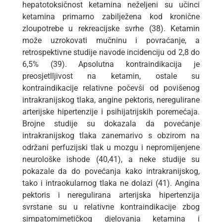
hepatotoksičnost ketamina neželjeni su učinci
ketamina primarno zabilježena kod kronične
zloupotrebe u rekreacijske svrhe (38). Ketamin
može uzrokovati mučninu i povraćanje, a
retrospektivne studije navode incidenciju od 2,8 do
6,5% (39). Apsolutna kontraindikacija je
preosjetlljivost na ketamin, ostale su
kontraindikacije relativne počevši od povišenog
intrakranijskog tlaka, angine pektoris, neregulirane
arterijske hipertenzije i psihijatrijskih poremećaja.
Brojne studije su dokazala da povećanje
intrakranijskog tlaka zanemarivo s obzirom na
održani perfuzijski tlak u mozgu i nepromijenjene
neurološke ishode (40,41), a neke studije su
pokazale da do povećanja kako intrakranijskog,
tako i intraokularnog tlaka ne dolazi (41). Angina
pektoris i neregulirana arterijska hipertenzija
svrstane su u relativne kontraindikacije zbog
simpatomimetičkog djelovanja ketamina i