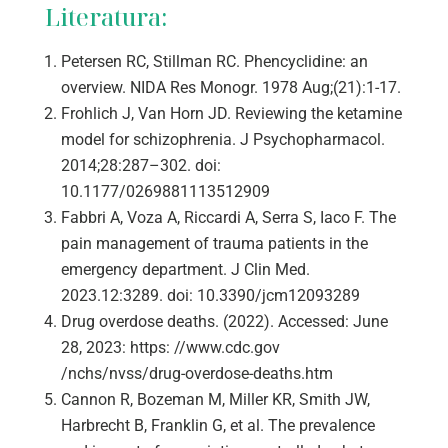
Literatura:
Petersen RC, Stillman RC. Phencyclidine: an
overview. NIDA Res Monogr. 1978 Aug;(21):1-17.
Frohlich J, Van Horn JD. Reviewing the ketamine
model for schizophrenia. J Psychopharmacol.
2014;28:287–302. doi:
10.1177/0269881113512909
Fabbri A, Voza A, Riccardi A, Serra S, Iaco F. The
pain management of trauma patients in the
emergency department. J Clin Med.
2023.12:3289. doi: 10.3390/jcm12093289
Drug overdose deaths. (2022). Accessed: June
28, 2023: https: //www.cdc.gov
/nchs/nvss/drug-overdose-deaths.htm
Cannon R, Bozeman M, Miller KR, Smith JW,
Harbrecht B, Franklin G, et al. The prevalence