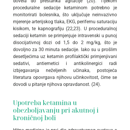
dovela do prestanka agitacije (20). Tijekom
proceduralne sedacije ketaminom potrebno je
monitorirati bolesnika, što uključuje neinvazivno
mjerenje arterijskog tlaka, EKG, perifernu saturaciju
kisikom, te kapnografiju (22,23). U proceduralnoj
sedaciji ketamin se primjenjuje intravenski u punoj
disocijativnoj dozi od 1,5 do 2 mg/kg, što je
dovoljno za 30 minuta sedacije. Iako su u prošlim
desetljećima uz ketamin profilaktički primjenjivani
sedativi, antiemetici i antikolinergici radi
izbjegavanja neželjenih učinaka, postojeća
literatura opovrgava njihovu učinkovitost, čime se
dovodi u pitanje njihova opravdanost. (24).
Upotreba ketamina u
obezboljavanju pri akutnoj i
kroničnoj boli