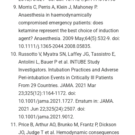
Morris C, Perris A, Klein J, Mahoney P.
Anaesthesia in haemodynamically
compromised emergency patients: does
ketamine represent the best choice of induction
agent? Anaesthesia. 2009 May;64(5):532-9. doi:
10.1111/j.1365-2044.2008.05835.
Russotto V, Myatra SN, Laffey JG, Tassistro E,
Antolini L, Bauer P et al. INTUBE Study
Investigators. Intubation Practices and Adverse
Peri-intubation Events in Critically Ill Patients
From 29 Countries. JAMA. 2021 Mar
23;325(12):1164-1172. doi:
10.1001/jama.2021.1727. Erratum in: JAMA.
2021 Jun 22;325(24):2507. doi:
10.1001/jama.2021.9012.
Price B, Arthur AO, Brunko M, Frantz P, Dickson
JO, Judge T et al. Hemodynamic consequences