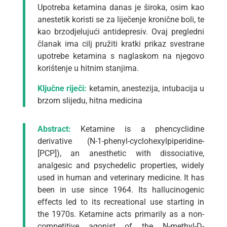
Upotreba ketamina danas je široka, osim kao
anestetik koristi se za liječenje kronične boli, te
kao brzodjelujući antidepresiv. Ovaj pregledni
članak ima cilj pružiti kratki prikaz svestrane
upotrebe ketamina s naglaskom na njegovo
korištenje u hitnim stanjima.
Ključne riječi:
ketamin, anestezija, intubacija u
brzom slijedu, hitna medicina
Abstract:
Ketamine is a phencyclidine
derivative (N-1-phenyl-cyclohexylpiperidine-
[PCP]), an anesthetic with dissociative,
analgesic and psychedelic properties, widely
used in human and veterinary medicine. It has
been in use since 1964. Its hallucinogenic
effects led to its recreational use starting in
the 1970s. Ketamine acts primarily as a non-
competitive agonist of the N-methyl-D-