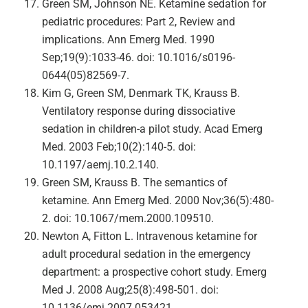
Green SM, Johnson NE. Ketamine sedation for
pediatric procedures: Part 2, Review and
implications. Ann Emerg Med. 1990
Sep;19(9):1033-46. doi: 10.1016/s0196-
0644(05)82569-7.
Kim G, Green SM, Denmark TK, Krauss B.
Ventilatory response during dissociative
sedation in children-a pilot study. Acad Emerg
Med. 2003 Feb;10(2):140-5. doi:
10.1197/aemj.10.2.140.
Green SM, Krauss B. The semantics of
ketamine. Ann Emerg Med. 2000 Nov;36(5):480-
2. doi: 10.1067/mem.2000.109510.
Newton A, Fitton L. Intravenous ketamine for
adult procedural sedation in the emergency
department: a prospective cohort study. Emerg
Med J. 2008 Aug;25(8):498-501. doi:
10.1136/emj.2007.053421.