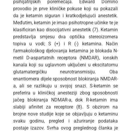
psihijatrijskih poremećaja. Edward Domino
provodio je prve kliničke pokuse koji su pokazali
da je ketamin siguran i kratkodjelujući anestetik.
Međutim, ketamin je imao psihotropne učinke te je
klasificiran kao disocijativni anestetik (7). Ketamin
predstavlja smjesu dva optička stereoizomera
topiva u vodi; S (+) i R (-) ketamina. Način
farmakološkog djelovanja ketamina je blokada N-
metil D-aspartatnih receptora (NMDAR), ionskih
kanala koji su uglavnom uključeni u ekscitatornu
glutamatergičku neurotransmisiju. Oba
enantiomera dijele sposobnost blokiranja NMDAR-
a, ali se razlikuju u svojoj snazi. S-ketamin se
preferira u kliničkoj anesteziji zbog sposobnosti
jačeg blokiranja NDMAR-a, dok R-ketamin ima
slabiji afinitet za receptore (8). S obzirom na
brojne nove studije koje se objavljuju o ketaminu
svaku godinu, pregled i ažuriranje podataka
postaje izazov. Svrha ovog preglednog članka je