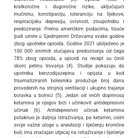
kratkoročne i dugoročne rizike, uključujući
mučninu, konstipaciju, toleranciju na lijekove,
respiracijsku depresiju, ovisnost, zloupotrebu i
predoziranje. Prema američkim podacima, tisuće
ljudi umire u Sjedinjenim Državama svake godine
zbog upotrebe opioida. Godine 2021 ubilježeno je
100 000 smrtnih slučajeva predoziranja od čega
78% zbog opioida, a opioidi na recept su činili
skoro petinu trovanja (4). Studije pokazuju da
upotreba benzodijazepina i opijata u kod
traumatiziranih bolesnika produžuje broj dana
provedenih na strojnoj ventilaciji i ukupno trajanje
boravka u bolnici (5). Jedan od većih doprinosa
ketamina je njegov brzi i učinkovit antidepresivni
učinak (6). Antidepresivni učinak ketamina
potaknuo je daljnja istraživanja, pa ketamin, osim
svoje važne uloge u anesteziji i liječenju kronične
boli, ima značajan utjecaj na istraživanje i liječenje