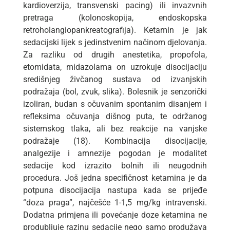
kardioverzija, transvenski pacing) ili invazvnih
pretraga (kolonoskopija, endoskopska
retroholangiopankreatografija). Ketamin je jak
sedacijski lijek s jedinstvenim načinom djelovanja.
Za razliku od drugih anestetika, propofola,
etomidata, midazolama on uzrokuje disocijaciju
središnjeg živčanog sustava od izvanjskih
podražaja (bol, zvuk, slika). Bolesnik je senzorički
izoliran, budan s očuvanim spontanim disanjem i
refleksima očuvanja dišnog puta, te održanog
sistemskog tlaka, ali bez reakcije na vanjske
podražaje (18). Kombinacija disocijacije,
analgezije i amnezije pogodan je modalitet
sedacije kod izrazito bolnih ili neugodnih
procedura. Još jedna specifičnost ketamina je da
potpuna disocijacija nastupa kada se prijeđe
“doza praga”, najčešće 1-1,5 mg/kg intravenski.
Dodatna primjena ili povećanje doze ketamina ne
produbljuje razinu sedacije nego samo produžava