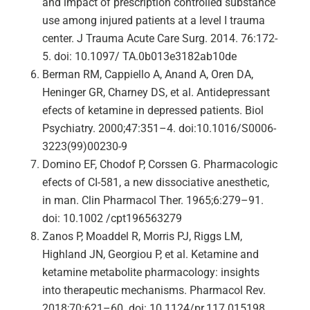
and impact of prescription controlled substance
use among injured patients at a level I trauma
center. J Trauma Acute Care Surg. 2014. 76:172-
5. doi: 10.1097/ TA.0b013e3182ab10de
Berman RM, Cappiello A, Anand A, Oren DA,
Heninger GR, Charney DS, et al. Antidepressant
efects of ketamine in depressed patients. Biol
Psychiatry. 2000;47:351–4. doi:10.1016/S0006-
3223(99)00230-9
Domino EF, Chodof P, Corssen G. Pharmacologic
efects of CI-581, a new dissociative anesthetic,
in man. Clin Pharmacol Ther. 1965;6:279–91.
doi: 10.1002 /cpt196563279
Zanos P, Moaddel R, Morris PJ, Riggs LM,
Highland JN, Georgiou P, et al. Ketamine and
ketamine metabolite pharmacology: insights
into therapeutic mechanisms. Pharmacol Rev.
2018;70:621–60. doi: 10.1124/pr.117.015198