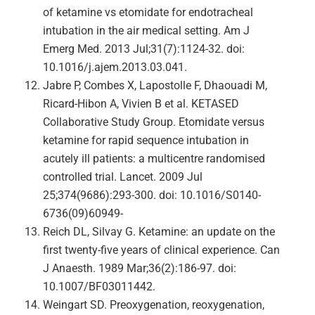
of ketamine vs etomidate for endotracheal
intubation in the air medical setting. Am J
Emerg Med. 2013 Jul;31(7):1124-32. doi:
10.1016/j.ajem.2013.03.041.
Jabre P, Combes X, Lapostolle F, Dhaouadi M,
Ricard-Hibon A, Vivien B et al. KETASED
Collaborative Study Group. Etomidate versus
ketamine for rapid sequence intubation in
acutely ill patients: a multicentre randomised
controlled trial. Lancet. 2009 Jul
25;374(9686):293-300. doi: 10.1016/S0140-
6736(09)60949-
Reich DL, Silvay G. Ketamine: an update on the
first twenty-five years of clinical experience. Can
J Anaesth. 1989 Mar;36(2):186-97. doi:
10.1007/BF03011442.
Weingart SD. Preoxygenation, reoxygenation,