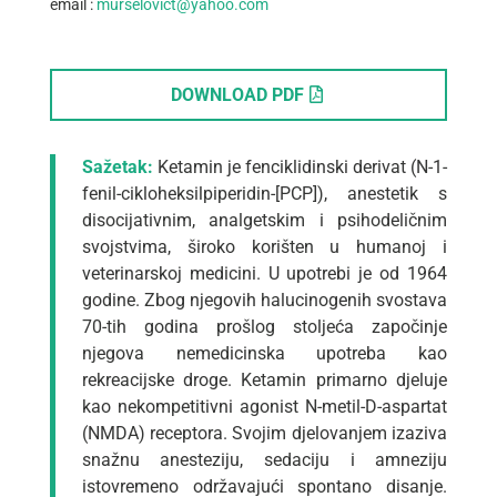
email :
murselovict@yahoo.com
DOWNLOAD PDF
Sažetak:
Ketamin je fenciklidinski derivat (N-1-
fenil-cikloheksilpiperidin-[PCP]), anestetik s
disocijativnim, analgetskim i psihodeličnim
svojstvima, široko korišten u humanoj i
veterinarskoj medicini. U upotrebi je od 1964
godine. Zbog njegovih halucinogenih svostava
70-tih godina prošlog stoljeća započinje
njegova nemedicinska upotreba kao
rekreacijske droge. Ketamin primarno djeluje
kao nekompetitivni agonist N-metil-D-aspartat
(NMDA) receptora. Svojim djelovanjem izaziva
snažnu anesteziju, sedaciju i amneziju
istovremeno održavajući spontano disanje.