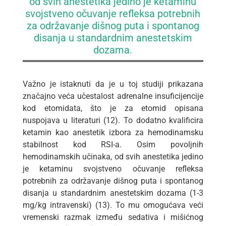
od svih anestetika jedino je ketaminu
svojstveno očuvanje refleksa potrebnih
za održavanje dišnog puta i spontanog
disanja u standardnim anestetskim
dozama.
Važno je istaknuti da je u toj studiji prikazana
značajno veća učestalost adrenalne insuficijencije
kod etomidata, što je za etomid opisana
nuspojava u literaturi (12). To dodatno kvalificira
ketamin kao anestetik izbora za hemodinamsku
stabilnost kod RSI-a. Osim povoljnih
hemodinamskih učinaka, od svih anestetika jedino
je ketaminu svojstveno očuvanje refleksa
potrebnih za održavanje dišnog puta i spontanog
disanja u standardnim anestetskim dozama (1-3
mg/kg intravenski) (13). To mu omogućava veći
vremenski razmak između sedativa i mišićnog