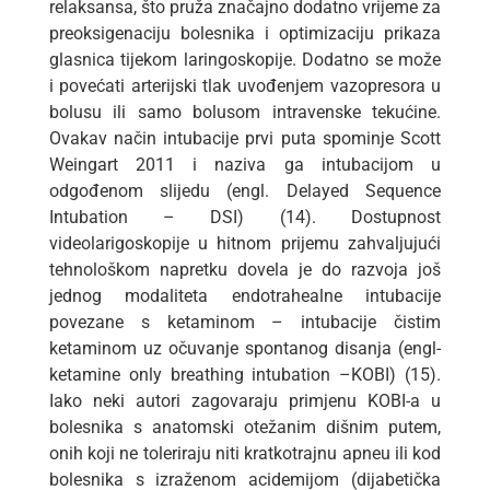
relaksansa, što pruža značajno dodatno vrijeme za
preoksigenaciju bolesnika i optimizaciju prikaza
glasnica tijekom laringoskopije. Dodatno se može
i povećati arterijski tlak uvođenjem vazopresora u
bolusu ili samo bolusom intravenske tekućine.
Ovakav način intubacije prvi puta spominje Scott
Weingart 2011 i naziva ga intubacijom u
odgođenom slijedu (engl. Delayed Sequence
Intubation – DSI) (14). Dostupnost
videolarigoskopije u hitnom prijemu zahvaljujući
tehnološkom napretku dovela je do razvoja još
jednog modaliteta endotrahealne intubacije
povezane s ketaminom – intubacije čistim
ketaminom uz očuvanje spontanog disanja (engl-
ketamine only breathing intubation –KOBI) (15).
Iako neki autori zagovaraju primjenu KOBI-a u
bolesnika s anatomski otežanim dišnim putem,
onih koji ne toleriraju niti kratkotrajnu apneu ili kod
bolesnika s izraženom acidemijom (dijabetička