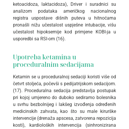
ketoacidoza, laktacidoza), Driver i suradnici su
analizom podataka američkog nacionalnog
registra uspostave dišnih puteva u hitnoćama
pronašli nižu učestalost uspješne intubacije, višu
učestalost hipoksemije kod primjene KOBI-ja u
usporedbi sa RSI-om (16).
Upotreba ketamina u
proceduralnim sedacijama
Ketamin se u proceduralnoj sedaciji koristi više od
četvrt stoljeća, počevši s pedijatrijskom sedacijom.
(17). Proceduralna sedacija predstavlja postupak
pri kojoj umjereno do duboko sediramo bolesnika
u svrhu bezbolnijeg i lakšeg izvođenja određenih
medicinskih zahvata, kao što su male kirurške
intervencije (drenaža apscesa, zatvorena repozicija
kosti), kardioloških intervencija (sinhronizirana